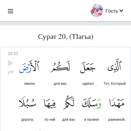
Гость
Сурат 20, (ТІагьа)
20
:
53
землю
для вас
сделал
Тот, Который
дороги,
по ней
для вас
и провел
равниной,