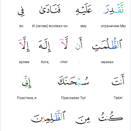
во
И (затем) воззвал он
ему.
ограничим Мы
кроме
бога,
«Нет
:
мраках
Поистине, я
Преславен Ты!
Тебя!