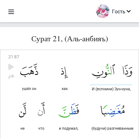
Гость
Сурат 21, (Аль-анбияъ)
21
:
87
ушёл он
как
И (вспомни) Зун-нуна,
не
что
и подумал,
(будучи) разгневанным