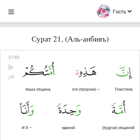
Гость
Сурат 21, (Аль-анбияъ)
21
:
92
ваша община,
эти (пророки) —
Поистине,
И Я —
единой.
(будучи) общиной