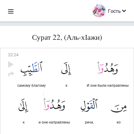
Гость
Сурат 22, (Аль-хІажи)
22
:
24
самому благому
к
И они были направлены
к
и они направлены
речи,
из