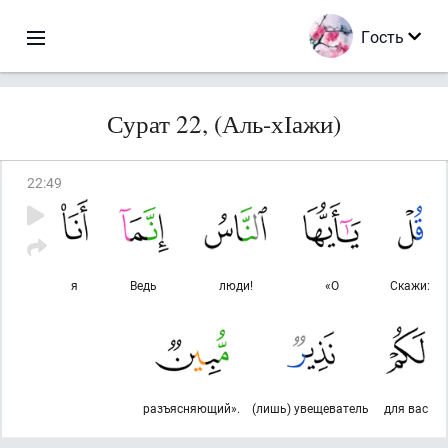
Гость
Сурат 22, (Аль-хІажи)
22
:
49
я
Ведь
люди!
«О
Скажи:
разъясняющий».
(лишь) увещеватель
для вас