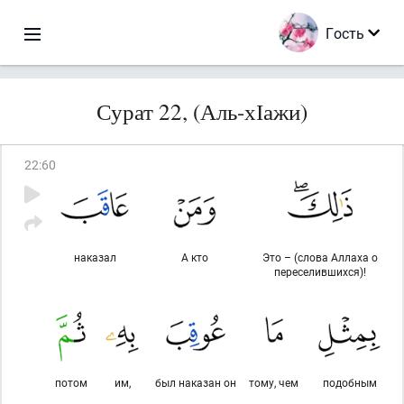
Гость
Сурат 22, (Аль-хІажи)
22
:
60
наказал
А кто
Это – (слова Аллаха о
переселившихся)!
потом
им,
был наказан он
тому, чем
подобным