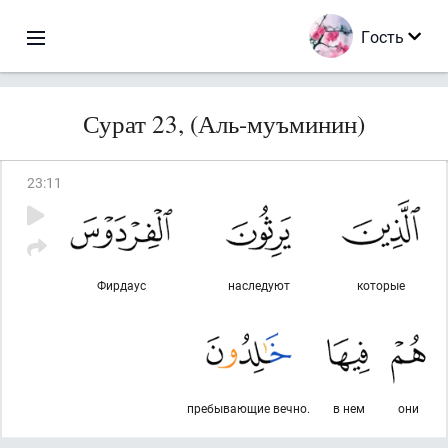
Гость
Сурат 23, (Аль-муъминин)
23
:
11
Фирдаус
наследуют
которые
пребывающие вечно.
в нем
они