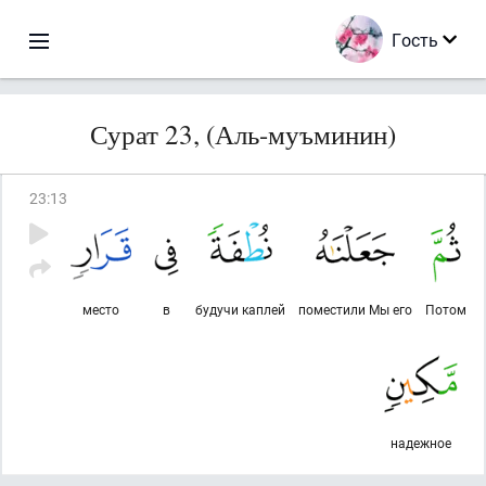
Гость
Сурат 23, (Аль-муъминин)
23
:
13
место
в
будучи каплей
поместили Мы его
Потом
надежное