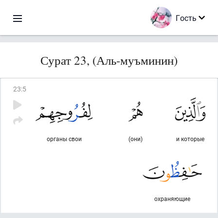
Гость
Сурат 23, (Аль-муъминин)
23
:
5
органы свои
(они)
и которые
охраняющие