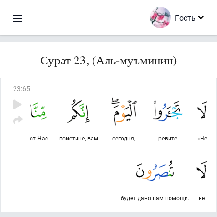
Гость
Сурат 23, (Аль-муъминин)
23
:
65
от Нас
поистине, вам
сегодня,
ревите
«Не
будет дано вам помощи.
не