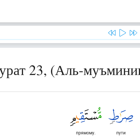
урат 23, (Аль-муъмини
прямому.
пути