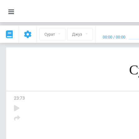
Сурат
Джуз
00:00
/
00:00
С
23
:
73