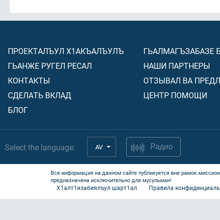
ПРОЕКТАЛЪУЛ Х1АКЪАЛЪУЛЪ
ГЬАЛМАГЪЗАБАЗЕ 
ГЬАНЖЕ РУГЕЛ РЕСАЛ
НАШИ ПАРТНЕРЫ
КОНТАКТЫ
ОТЗЫВАЛ ВА ПРЕД
СДЕЛАТЬ ВКЛАД
ЦЕНТР ПОМОЩИ
БЛОГ
Select the language:
AV
Радио
Вся информация на данном сайте публикуется вне рамок миссион
предназначена исключительно для мусульман!
Х1алт1изабиялъул шарт1ал
Правила конфиденциаль