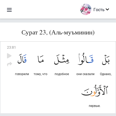
Гость
Сурат 23, (Аль-муъминин)
23
:
81
говорили
тому, что
подобное
они сказали
Однако,
первые.