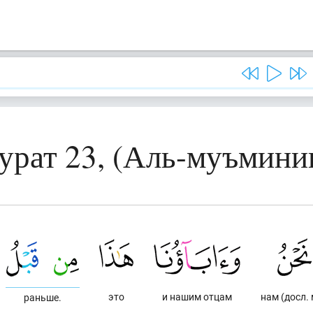
урат 23, (Аль-муъмини
это
и нашим отцам
нам (досл.
раньше.