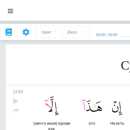
Сурат
Джуз
00:00
/
00:00
С
23
:
83
(ничто иное) кроме
это
Не есть
как