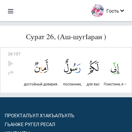
Гость
Сурат 26, (Аш-шугІараи )
26
:
107
достойный доверия.
посланник,
для вас
Поистине, я –
ПРОЕКТАЛЪУЛ Х1АКЪАЛЪУЛЪ
ГЬАНЖЕ РУГЕЛ РЕСАЛ