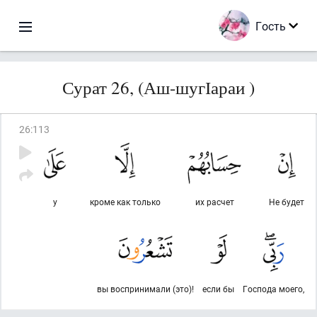
Гость
Сурат 26, (Аш-шугІараи )
26
:
113
у
кроме как только
их расчет
Не будет
вы воспринимали (это)!
если бы
Господа моего,