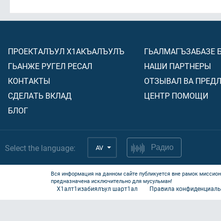
ПРОЕКТАЛЪУЛ Х1АКЪАЛЪУЛЪ
ГЬАЛМАГЪЗАБАЗЕ 
ГЬАНЖЕ РУГЕЛ РЕСАЛ
НАШИ ПАРТНЕРЫ
КОНТАКТЫ
ОТЗЫВАЛ ВА ПРЕД
СДЕЛАТЬ ВКЛАД
ЦЕНТР ПОМОЩИ
БЛОГ
Select the language:
AV
Радио
Вся информация на данном сайте публикуется вне рамок миссион
предназначена исключительно для мусульман!
Х1алт1изабиялъул шарт1ал
Правила конфиденциаль