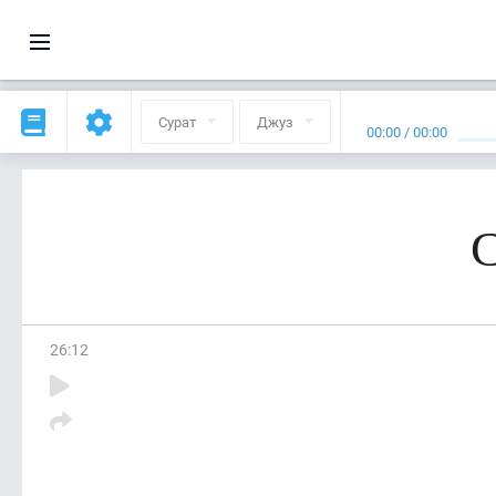
Сурат
Джуз
00:00
/
00:00
С
26
:
12