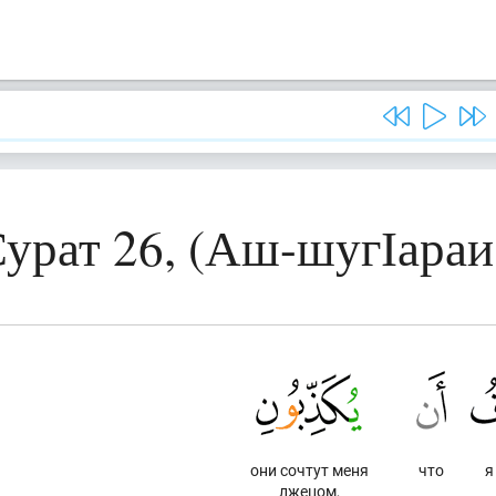
урат 26, (Аш-шугІараи
они сочтут меня
что
я
лжецом,