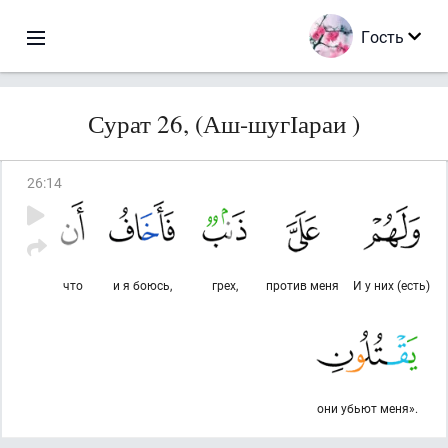
Гость
Сурат 26, (Аш-шугІараи )
26
:
14
что
и я боюсь,
грех,
против меня
И у них (есть)
они убьют меня».