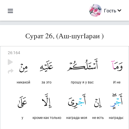
Гость
Сурат 26, (Аш-шугІараи )
26
:
164
никакой
за это
прошу я у вас
И не
у
кроме как только
награда моя
не есть
награды: