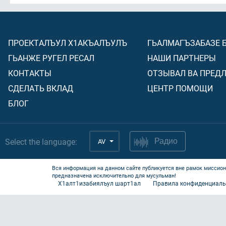
ПРОЕКТАЛЪУЛ Х1АКЪАЛЪУЛЪ
ГЬАЛМАГЪЗАБАЗЕ 
ГЬАНЖЕ РУГЕЛ РЕСАЛ
НАШИ ПАРТНЕРЫ
КОНТАКТЫ
ОТЗЫВАЛ ВА ПРЕД
СДЕЛАТЬ ВКЛАД
ЦЕНТР ПОМОЩИ
БЛОГ
Select the language:
AV
Радио
Вся информация на данном сайте публикуется вне рамок миссион
предназначена исключительно для мусульман!
Х1алт1изабиялъул шарт1ал
Правила конфиденциаль