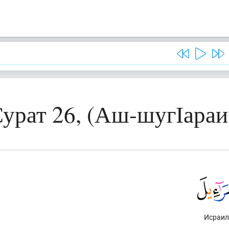
урат 26, (Аш-шугІараи
Исраил