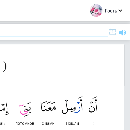
Гость
 )
а!»
потомков
с нами
Пошли
: