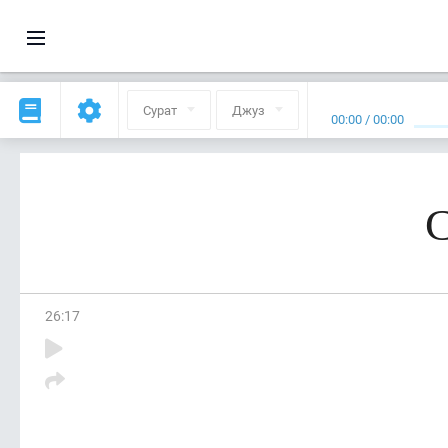
Сурат
Джуз
00:00
/
00:00
С
26
:
17