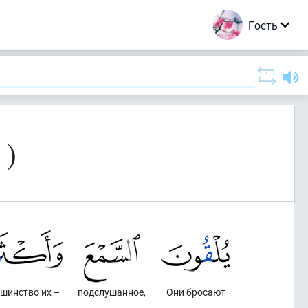
Гость
 )
ьшинство их –
подслушанное,
Они бросают