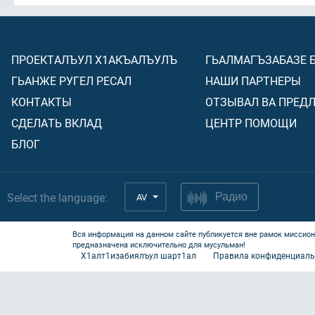
ПРОЕКТАЛЪУЛ Х1АКЪАЛЪУЛЪ
ГЬАЛМАГЪЗАБАЗЕ 
ГЬАНЖЕ РУГЕЛ РЕСАЛ
НАШИ ПАРТНЕРЫ
КОНТАКТЫ
ОТЗЫВАЛ ВА ПРЕД
СДЕЛАТЬ ВКЛАД
ЦЕНТР ПОМОЩИ
БЛОГ
Select the language:
AV
Радио
Вся информация на данном сайте публикуется вне рамок миссион
предназначена исключительно для мусульман!
Х1алт1изабиялъул шарт1ал
Правила конфиденциаль