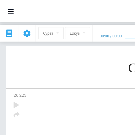
Сурат
Джуз
00:00
/
00:00
С
26
:
223