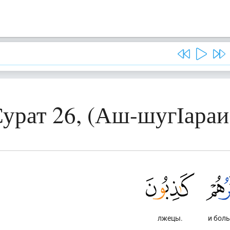
урат 26, (Аш-шугІараи
лжецы.
и бол