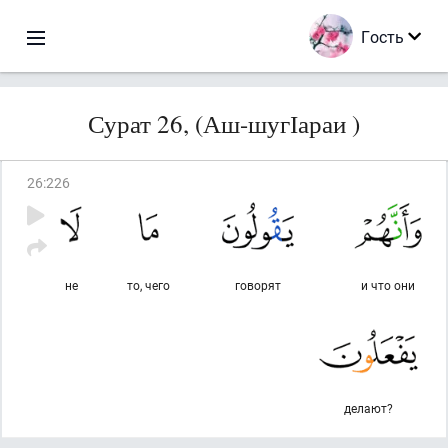
Гость
Сурат 26, (Аш-шугІараи )
26
:
226
не
то, чего
говорят
и что они
делают?