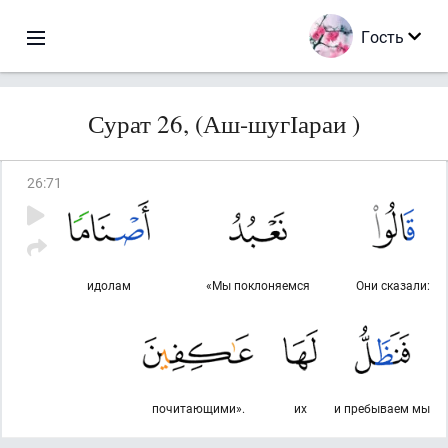
Гость
Сурат 26, (Аш-шугІараи )
26
:
71
идолам
«Мы поклоняемся
Они сказали:
почитающими».
их
и пребываем мы