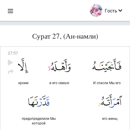
Гость
Сурат 27, (Ан-намли)
27
:
57
кроме
и его семью
И спасли Мы его
предопределили Мы
его жены,
которой