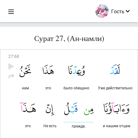
Гость
Сурат 27, (Ан-намли)
27
:
68
нам
это
было обещано
Уже действительно
это
Не есть
и нашим отцам
прежде.