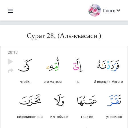
Гость
Сурат 28, (Аль-къасаси )
28
:
13
чтобы
его матери
к
И вернули Мы его
печалилась она
и чтобы не
глаз ее
утешился