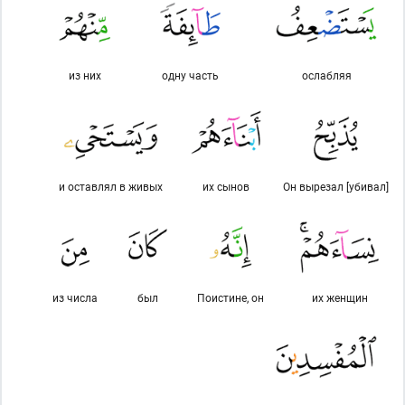
из них
одну часть
ослабляя
и оставлял в живых
их сынов
Он вырезал [убивал]
из числа
был
Поистине, он
их женщин