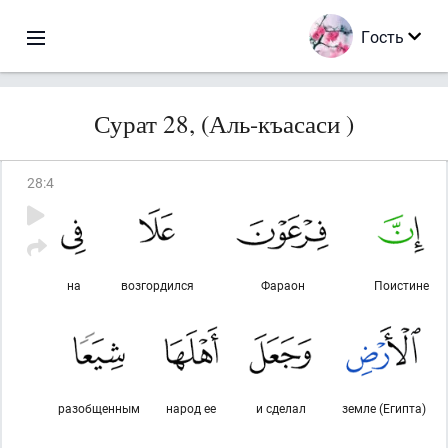
Гость
Сурат 28, (Аль-къасаси )
28
:
4
на
возгордился
Фараон
Поистине
разобщенным
народ ее
и сделал
земле (Египта)