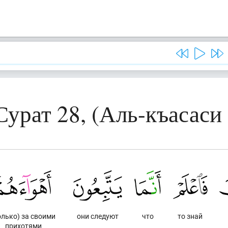
Сурат 28, (Аль-къасаси 
олько) за своими
они следуют
что
то знай
прихотями