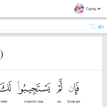
Гость
)
тебе
ответят они
не
Если же