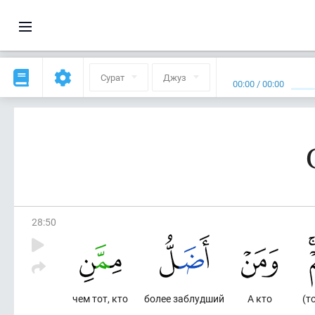
Сурат
Джуз
00:00
/
00:00
28
:
50
чем тот, кто
более заблудший
А кто
(т