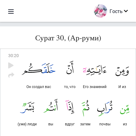
Гость
Сурат 30, (Ар-руми)
30
:
20
Он создал вас
то, что
Его знамений
И из
(уже) люди
вы
вдруг
затем
почвы
из