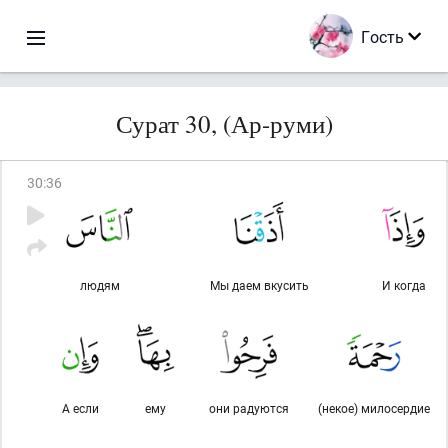
Гость
Сурат 30, (Ар-руми)
30
:
36
людям
Мы даем вкусить
И когда
А если
ему
они радуются
(некое) милосердие