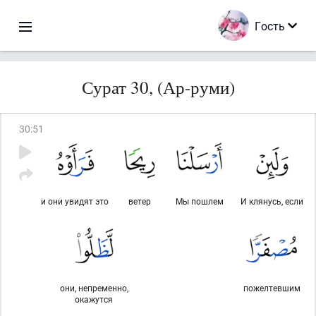
Гость
Сурат 30, (Ар-руми)
30
:
51
и они увидят это
ветер
Мы пошлем
И клянусь, если
они, непременно,
пожелтевшим
окажутся