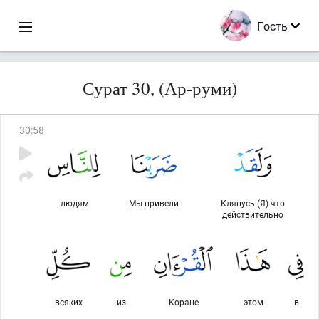
Гость
Сурат 30, (Ар-руми)
30
:
58
людям
Мы привели
Клянусь (Я) что
действительно
всяких
из
Коране
этом
в