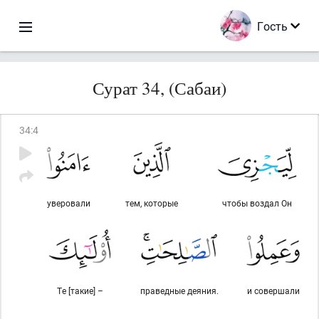
Гость
Сурат 34, (Сабаи)
34
:
4
уверовали
тем, которые
чтобы воздал Он
Те [такие] –
праведные деяния.
и совершали