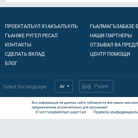
ПРОЕКТАЛЪУЛ Х1АКЪАЛЪУЛЪ
ГЬАЛМАГЪЗАБАЗЕ 
ГЬАНЖЕ РУГЕЛ РЕСАЛ
НАШИ ПАРТНЕРЫ
КОНТАКТЫ
ОТЗЫВАЛ ВА ПРЕД
СДЕЛАТЬ ВКЛАД
ЦЕНТР ПОМОЩИ
БЛОГ
Select the language:
AV
Радио
Вся информация на данном сайте публикуется вне рамок миссион
предназначена исключительно для мусульман!
Х1алт1изабиялъул шарт1ал
Правила конфиденциаль