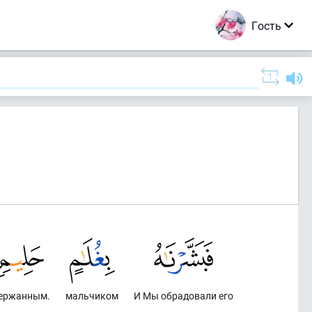
Гость
ержанным.
мальчиком
И Мы обрадовали его