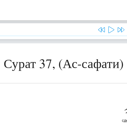
Сурат 37, (Ас-сафати)
сд