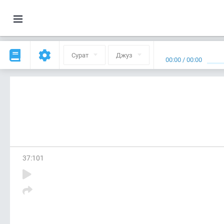
Сурат
Джуз
00:00
/
00:00
37
:
101