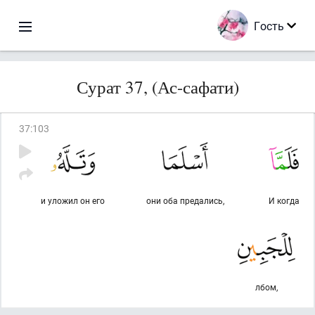
Гость
Сурат 37, (Ас-сафати)
37
:
103
и уложил он его
они оба предались,
И когда
лбом,