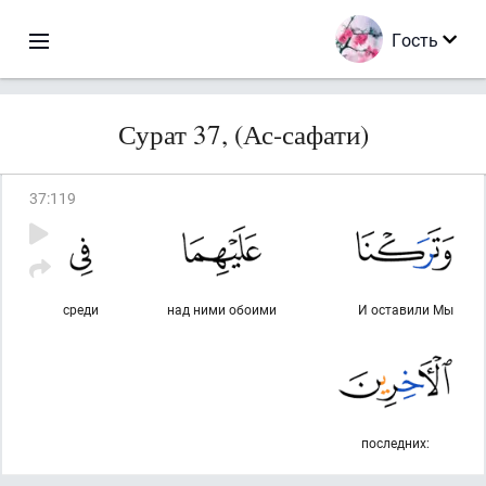
Гость
Сурат 37, (Ас-сафати)
37
:
119
среди
над ними обоими
И оставили Мы
последних: