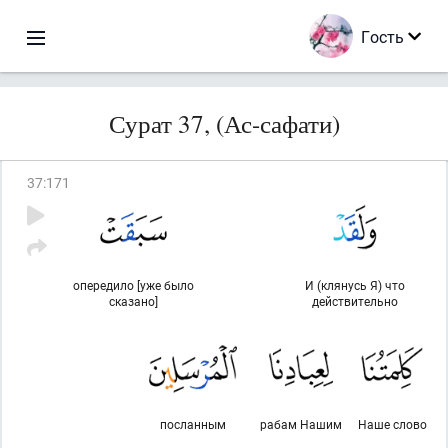
Гость
Сурат 37, (Ас-сафати)
37
:
171
опередило [уже было
И (клянусь Я) что
сказано]
действительно
посланным
рабам Нашим
Наше слово