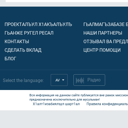
ПРОЕКТАЛЪУЛ Х1АКЪАЛЪУЛЪ
ГЬАЛМАГЪЗАБАЗЕ 
ГЬАНЖЕ РУГЕЛ РЕСАЛ
НАШИ ПАРТНЕРЫ
КОНТАКТЫ
ОТЗЫВАЛ ВА ПРЕД
СДЕЛАТЬ ВКЛАД
ЦЕНТР ПОМОЩИ
БЛОГ
Select the language:
AV
Радио
Вся информация на данном сайте публикуется вне рамок миссион
предназначена исключительно для мусульман!
Х1алт1изабиялъул шарт1ал
Правила конфиденциаль