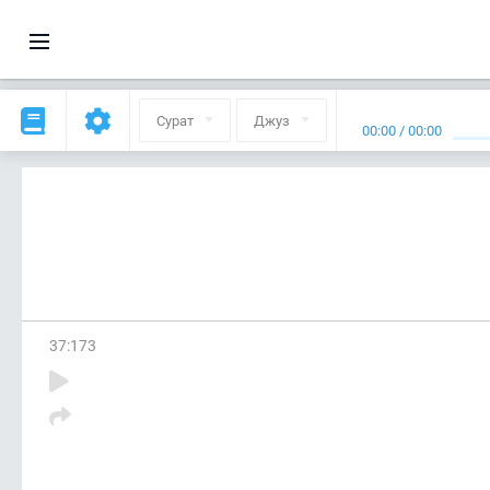
Сурат
Джуз
00:00
/
00:00
37
:
173