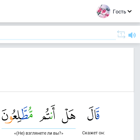
Гость
Скажет он:
«(Не) взглянете ли вы?»