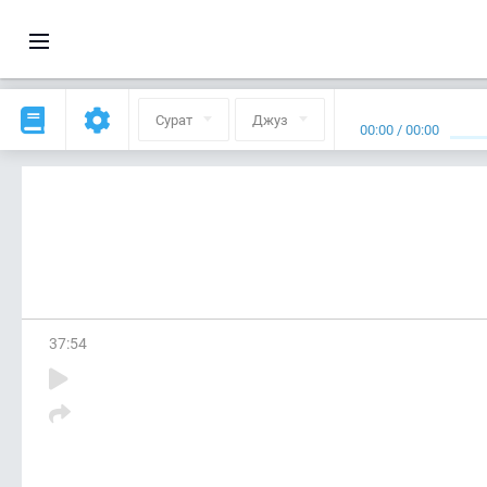
Сурат
Джуз
00:00
/
00:00
37
:
54