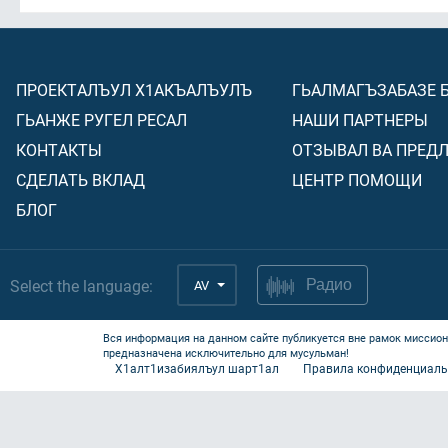
ПРОЕКТАЛЪУЛ Х1АКЪАЛЪУЛЪ
ГЬАЛМАГЪЗАБАЗЕ 
ГЬАНЖЕ РУГЕЛ РЕСАЛ
НАШИ ПАРТНЕРЫ
КОНТАКТЫ
ОТЗЫВАЛ ВА ПРЕД
СДЕЛАТЬ ВКЛАД
ЦЕНТР ПОМОЩИ
БЛОГ
Select the language:
AV
Радио
Вся информация на данном сайте публикуется вне рамок миссион
предназначена исключительно для мусульман!
Х1алт1изабиялъул шарт1ал
Правила конфиденциаль