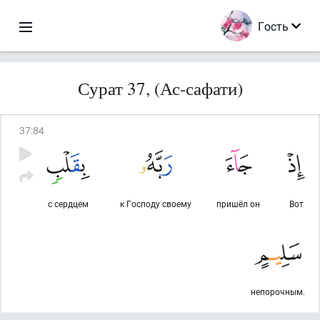
Гость
Сурат 37, (Ас-сафати)
37
:
84
с сердцем
к Господу своему
пришёл он
Вот
непорочным.