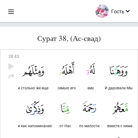
Гость
Сурат 38, (Ас-свад)
38
:
43
и столько же еще
семью его
ему
И даровали Мы
и как напоминание
от Нас
по милости
вместе с ними