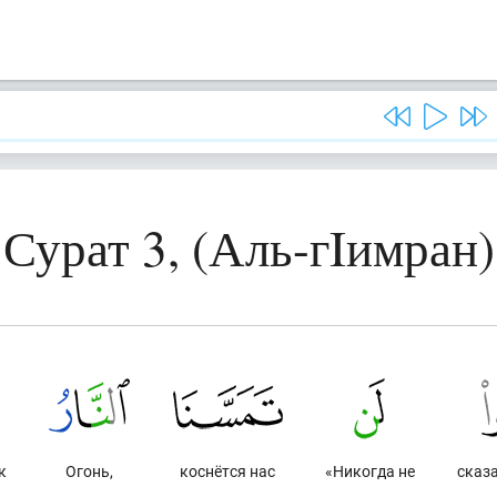
Сурат 3, (Аль-гIимран)
к
Огонь,
коснётся нас
«Никогда не
сказа