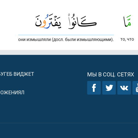
то, что
они измышляли (досл. были измышляющими).
БУГЕБ ВИДЖЕТ
МЫ В СОЦ. СЕТЯХ
ЛОЖЕНИЯЛ