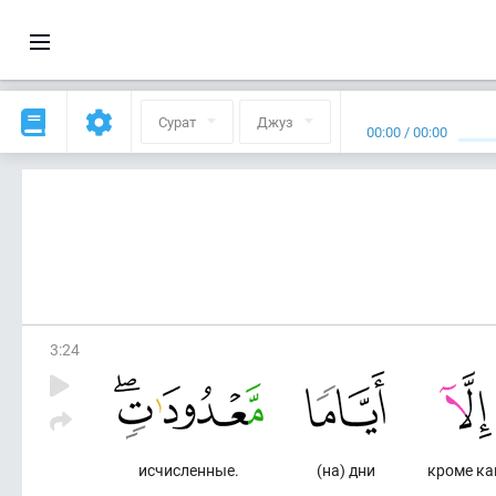
Сурат
Джуз
00:00
/
00:00
3
:
24
исчисленные.
(на) дни
кроме ка