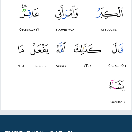
бесплодна?
а жена моя –
старость,
что
делает,
Аллах
«Так
Сказал Он:
пожелает».