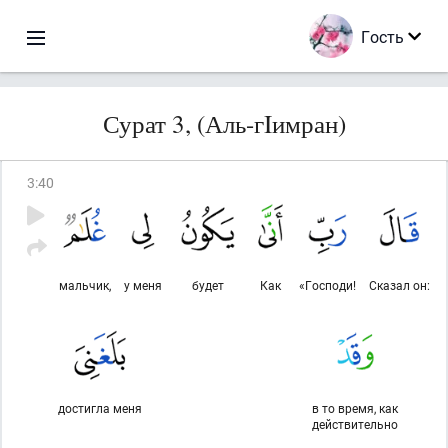
Гость
Сурат 3, (Аль-гIимран)
3
:
40
мальчик,
у меня
будет
Как
«Господи!
Сказал он:
достигла меня
в то время, как
действительно