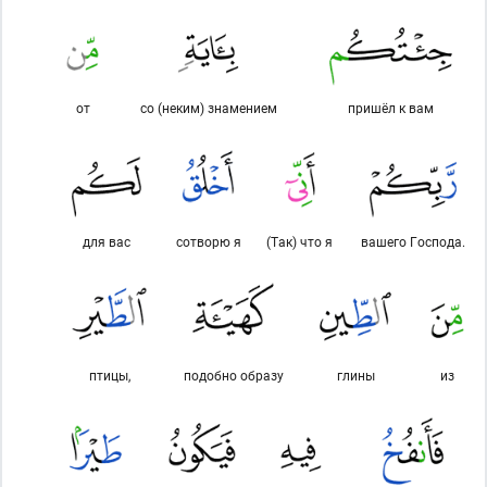
от
со (неким) знамением
пришёл к вам
для вас
сотворю я
(Так) что я
вашего Господа.
птицы,
подобно образу
глины
из