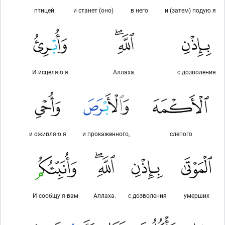
птицей
и станет (оно)
в него
и (затем) подую я
И исцеляю я
Аллаха.
с дозволения
и оживляю я
и прокаженного,
слепого
И сообщу я вам
Аллаха.
с дозволения
умерших