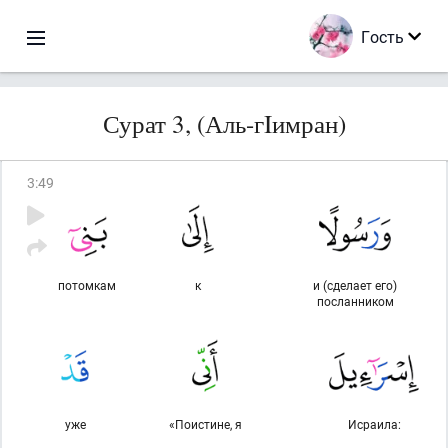
Гость
Сурат 3, (Аль-гIимран)
3
:
49
потомкам
к
и (сделает его)
посланником
уже
«Поистине, я
Исраила: