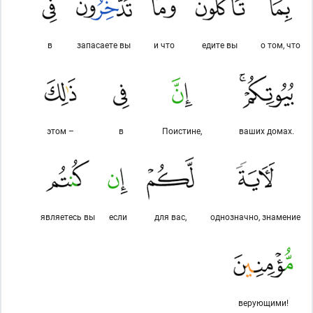
в
запасаете вы
и что
едите вы
о том, что
этом –
в
Поистине,
ваших домах.
являетесь вы
если
для вас,
однозначно, знамение
верующими!