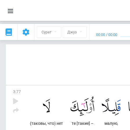
Сурат
Джуз
00:00
/
00:00
3
:
77
(таковы, что) нет
те [такие] –
малую,