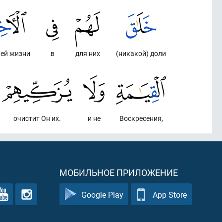
ей жизни
в
для них
(никакой) доли
очистит Он их.
и не
Воскресения,
МОБИЛЬНОЕ ПРИЛОЖЕНИЕ
Google Play
App Store