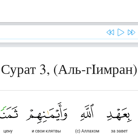
Сурат 3, (Аль-гIимран)
цену
и свои клятвы
(с) Аллахом
за завет