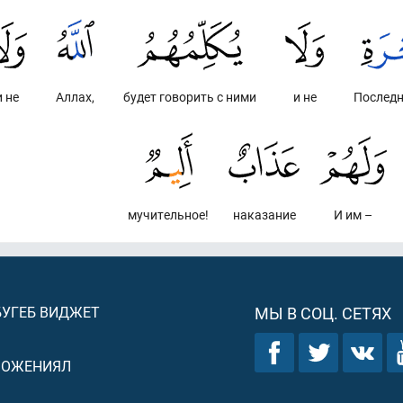
и не
Аллах,
будет говорить с ними
и не
Последн
мучительное!
наказание
И им –
БУГЕБ ВИДЖЕТ
МЫ В СОЦ. СЕТЯХ
ЛОЖЕНИЯЛ