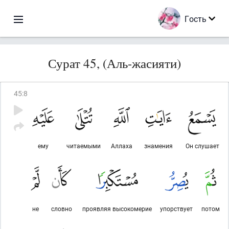
Гость
Сурат 45, (Аль-жасияти)
45
:
8
ему
читаемыми
Аллаха
знамения
Он слушает
не
словно
проявляя высокомерие
упорствует
потом