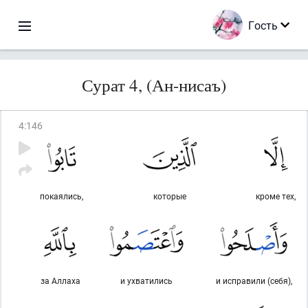
Гость
Сурат 4, (Ан-нисаъ)
4
:
146
покаялись,
которые
кроме тех,
за Аллаха
и ухватились
и исправили (себя),