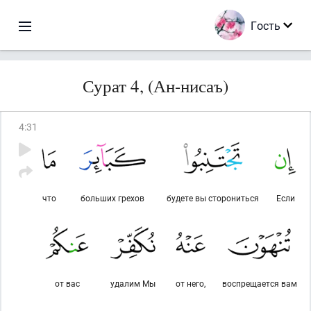
Гость
Сурат 4, (Ан-нисаъ)
4
:
31
что
больших грехов
будете вы сторониться
Если
от вас
удалим Мы
от него,
воспрещается вам