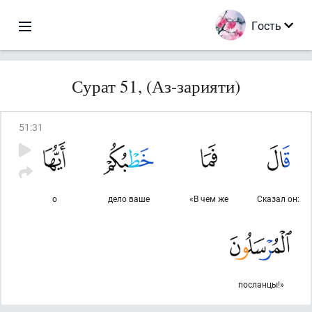
Гость
Сурат 51, (Аз-зарияти)
51
:
31
о
дело ваше
«В чем же
Сказал он:
посланцы!»