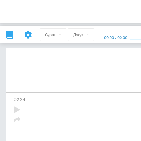
Сурат
Джуз
00:00
/
00:00
52
:
24