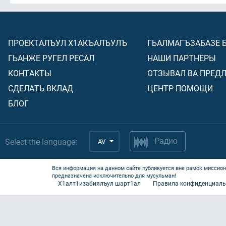
ПРОЕКТАЛЪУЛ Х1АКЪАЛЪУЛЪ
ГЬАЛМАГЪЗАБАЗЕ 
ГЬАНЖЕ РУГЕЛ РЕСАЛ
НАШИ ПАРТНЕРЫ
КОНТАКТЫ
ОТЗЫВАЛ ВА ПРЕД
СДЕЛАТЬ ВКЛАД
ЦЕНТР ПОМОЩИ
БЛОГ
Select the language:
AV
Радио
Вся информация на данном сайте публикуется вне рамок миссион
предназначена исключительно для мусульман!
Х1алт1изабиялъул шарт1ал
Правила конфиденциаль