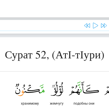
Сурат 52, (АтІ-тІури)
хранимому
жемчугу
подобны они