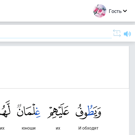
Гость
их
юноши
их
И обходят