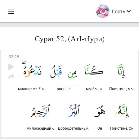
Гость
Сурат 52, (АтІ-тІури)
52
:
28
молящими Его.
мы были
Поистине, мы
раньше
Милосердный».
Добродетельный,
Он
Поистине, Он